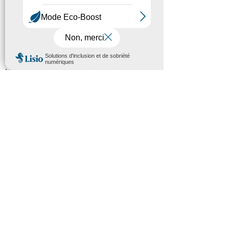
La prise de participation dans toute
structure ayant vocation à développer une
activité dans le domaine sanitaire et/ou
social et/ou détenir elle-même des
participations dans toute structure
développant une ou plusieurs activités dans
le domaine sanitaire et/ou social.
La prise de participation dans toute
structure immobilière en relation avec
l’objet social