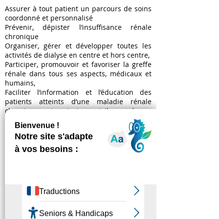
Assurer à tout patient un parcours de soins
coordonné et personnalisé
Prévenir, dépister l’insuffisance rénale
chronique
Organiser, gérer et développer toutes les
activités de dialyse en centre et hors centre,
Participer, promouvoir et favoriser la greffe
rénale dans tous ses aspects, médicaux et
humains,
Faciliter l’information et l’éducation des
patients atteints d’une maladie rénale
chronique et ainsi contribuer à sa
prévention
Apporter toute aide morale et matérielle,
culturelle et de loisirs aux personnes
atteintes d’insuffisance rénale chronique
Porter un grand intérêt à toute méthode
susceptible d’améliorer la situation des
malades atteints d’insuffisance rénale
chronique
Apporter toute par
ticipation à des
recherches pour l’amélioration des soins et
de la dialyse