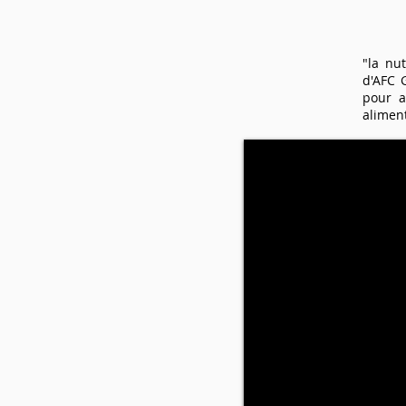
"la nu
d'AFC 
pour a
aliment