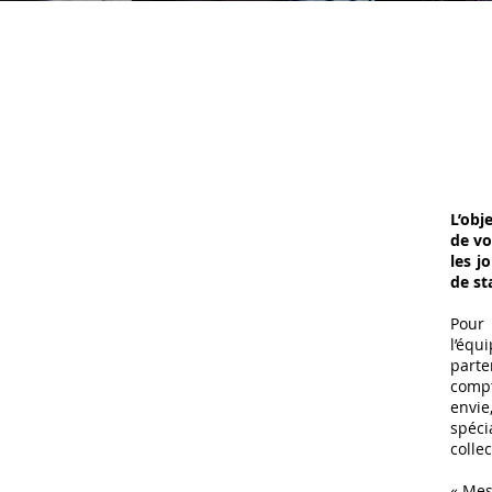
L’obj
de vo
les j
de st
Pour 
l’équ
parte
compt
envi
spéci
colle
« Mes 