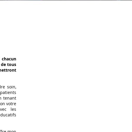
à chacun
 de tous
mettront
re soin,
 patients
n tenant
lon votre
avec les
éducatifs
iffre mon