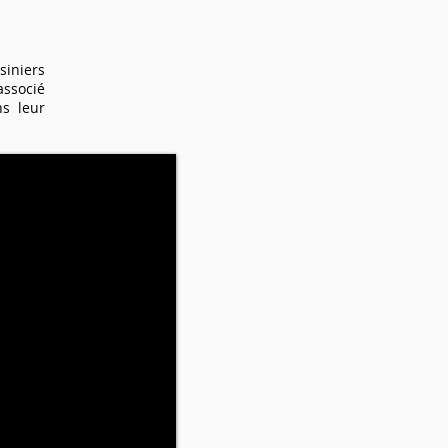
siniers
associé
ns leur