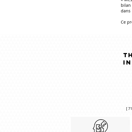
bilan
dans 
Ce pr
t
i
[ 7