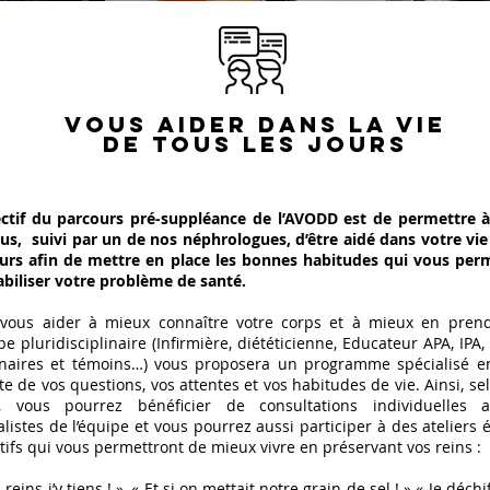
VOUS AIDER DANS LA VIE
DE TOUS LES JOURS
ectif du parcours pré-suppléance de l’AVODD est de permettre 
us, suivi par un de nos néphrologues, d’être aidé dans votre vie
ours afin de mettre en place les bonnes habitudes qui vous per
abiliser votre problème de santé.
vous aider à mieux connaître votre corps et à mieux en prend
ipe pluridisciplinaire (Infirmière, diététicienne, Educateur APA, IPA,
naires et témoins…) vous proposera un programme spécialisé e
e de vos questions, vos attentes et vos habitudes de vie. Ainsi, se
e, vous pourrez bénéficier de consultations individuelles 
alistes de l’équipe et vous pourrez aussi participer à des ateliers 
ctifs qui vous permettront de mieux vivre en préservant vos reins :
reins j’y tiens ! », « Et si on mettait notre grain de sel ! » « Je déch