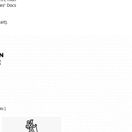
Mes’ Docs
it).
n
e
ts ]