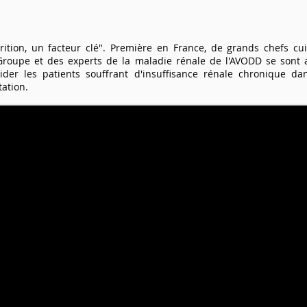
trition, un facteur clé". Première en France, de grands chefs cui
Groupe et des experts de la maladie rénale de l'AVODD se sont 
ider les patients souffrant d'insuffisance rénale chronique da
ation.