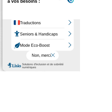
néphrologie
10
néphrologues
1
médecin généraliste
180
salariés