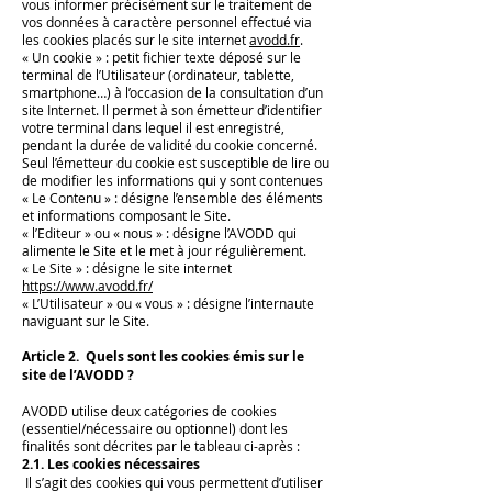
vous informer précisément sur le traitement de
vos données à caractère personnel effectué via
les cookies placés sur le site internet
avodd.fr
.
« Un cookie » : petit fichier texte déposé sur le
terminal de l’Utilisateur (ordinateur, tablette,
smartphone…) à l’occasion de la consultation d’un
site Internet. Il permet à son émetteur d’identifier
votre terminal dans lequel il est enregistré,
pendant la durée de validité du cookie concerné.
Seul l’émetteur du cookie est susceptible de lire ou
de modifier les informations qui y sont contenues
« Le Contenu » : désigne l’ensemble des éléments
et informations composant le Site.
« l’Editeur » ou « nous » : désigne l’AVODD qui
alimente le Site et le met à jour régulièrement.
« Le Site » : désigne le site internet
https://www.avodd.fr/
« L’Utilisateur » ou « vous » : désigne l’internaute
naviguant sur le Site.
Article 2. Quels sont les cookies émis sur le
site de l’AVODD ?
AVODD utilise deux catégories de cookies
(essentiel/nécessaire ou optionnel) dont les
finalités sont décrites par le tableau ci-après :
2.1. Les cookies nécessaires
Il s’agit des cookies qui vous permettent d’utiliser