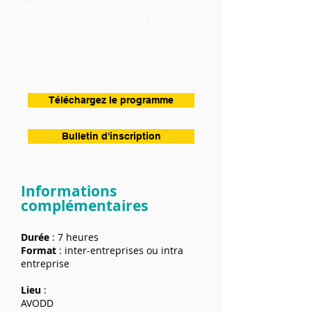
complémentaires
Acquérir les connaissances théoriques
et pratiques liées au bionettoyage
Acquérir les connaissances théoriques
et pratiques liées à l'entretien du linge
et des déchets
Téléchargez le programme
Bulletin d'inscription
Informations
complémentaires
Durée
: 7 heures
Format
: inter-entreprises ou intra
entreprise
Lieu
:
AVODD