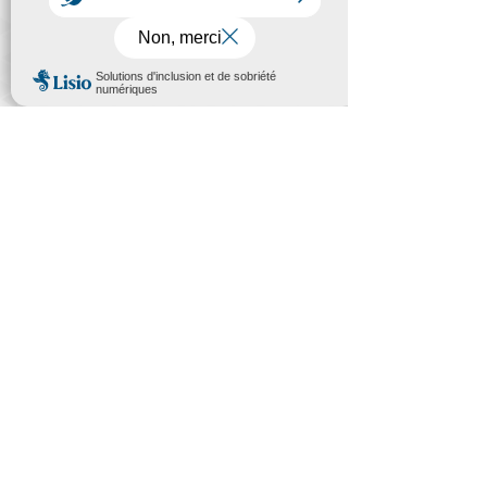
AVODD FORMATION
Organisme de formation continue
enregistré sous le numéro
93 83 05709 83
auprès du préfet de la région PACA et
enregistré comme Organisme de DPC sous
le n°3544.
Contactez-nous
AVODD FOR
MATION
Centre Jean Hamburger
579 Boulevard Maréchal Juin
83400 HYERES
04 94 12 83 81
formation@avodd.fr
CGV
CGU