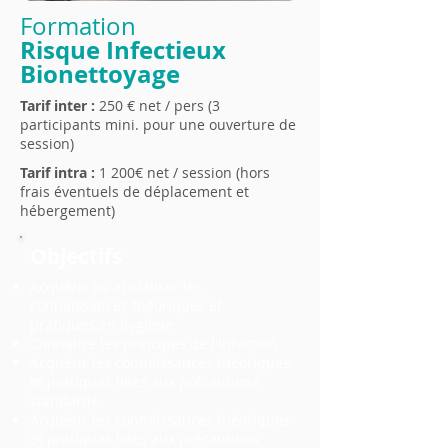
Formation
Risque Infectieux
Bionettoyage
Tarif inter :
250 € net / pers (3
participants mini. pour une ouverture de
session)
Tarif intra :
1 200€ net / session (hors
frais éventuels de déplacement et
hébergement)
Objectifs
Acquérir ou actualiser les
connaissances théoriques et
pratiques en hygiène
Connaître les principes de l'infection
Acquérir les connaissances théoriques
et pratiques liées aux précautions
standards
Acquérir les connaissances théoriques
et pratiques liées aux précautions