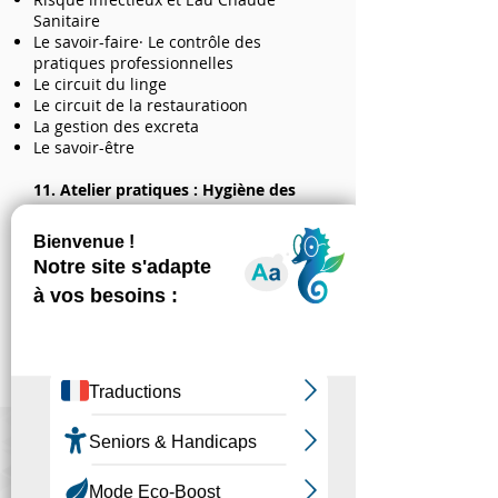
Sanitaire
Le savoir-faire· Le contrôle des
pratiques professionnelles
Le circuit du linge
Le circuit de la restauratioon
La gestion des excreta
Le savoir-être
11. Atelier prati
ques : Hygiène des
mains et port des EPI
Conclusion
Débriefing -Questions / Réponses
Positionnement de fin de formation
via un QCM
Evaluaton de la formation par
l’apprenant