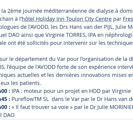
de la 2ème journée méditerranéenne de dialyse à domi
hain à l’
hôtel Holiday Inn Toulon City Centre
 par 
Fre
ologues de l’AVODD, les Drs Hans van der PIJL, Julie 
 DAO ainsi que Virginie TORRES, IPA en néphrologie,
le ont été sollicités pour intervenir sur les techniqu
 sur le département du Var pour l’organisation de la d
5, l’équipe de l’AVODD forte de son expérience interv
hniques actuelles et les dernières innovations mises 
ux les patients. 
00 : 
IPA : moteur pour un projet en HDD par Virgini
45 : 
PureflowTM SL
dans le Var par le Dr Hans van de
00 :
 « Il faut trouver sa voie » par le Dr Julie MORIN
l DAO