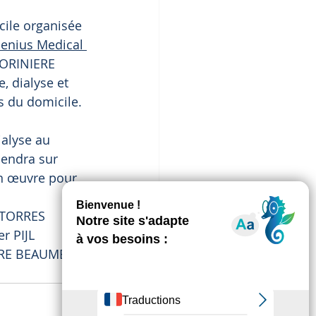
cile organisée 
senius Medical 
MORINIERE 
 dialyse et 
es du domicile.
ialyse au 
iendra sur 
en œuvre pour 
e TORRES
r PIJL
IERE BEAUME et 