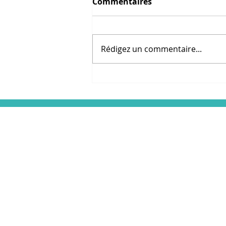
Commentaires
Rédigez un commentaire...
Revue de presse "Partir
en vacances malgré les
contraintes de la maladie
L'association