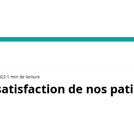
Votre prise en charge
Dialyse & Vacances
Format
022
1 min de lecture
atisfaction de nos pat