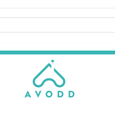
L'EDUCATION
L’AV
THÉRAPEUTIQUE A
cert
L'AVODD - LE PROGRAMME
men
POUR JUIN 2026
des 
exce
de c
HYÈRES
FRÉJUS
Siège de l'AVODD
240 avenue de Saint Lambert