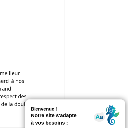
meilleur 
erci à nos 
grand 
respect des 
 de la douleur.