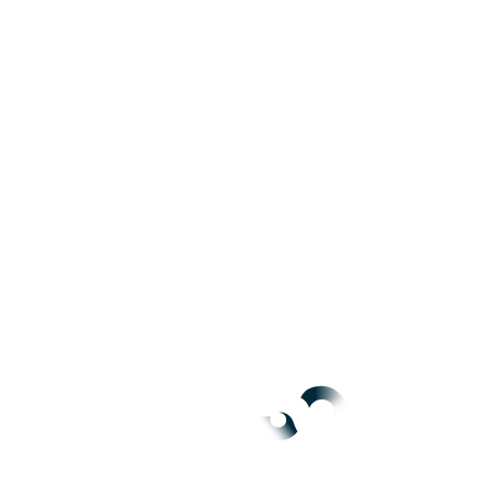
Votre prise en charge
Dialyse & Vacances
Formation
Actualités
Contact & RH
Mentions légales
CGU
POLITIQUE DE
CONFIDENTIALITÉ
POLITIQUE DE COOKIES
GESTION DE VOS
DROITS