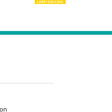
LIVRET D'ACCUEIL
ion
Actualités
Contact & RH
ion