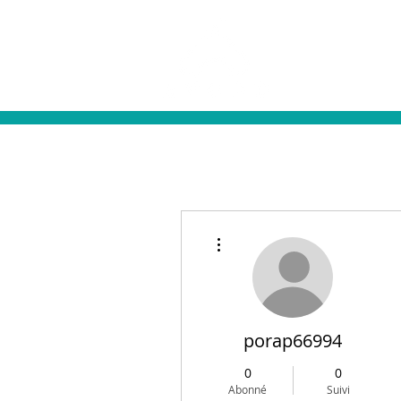
L'association
Plus d'actions
porap66994
0
0
Abonné
Suivi