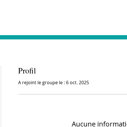
Votre prise en charge
Dialyse & Vacances
Format
Profil
A rejoint le groupe le : 6 oct. 2025
Aucune informat