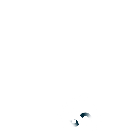
L'association
Votre prise en charge
Dialyse & Vacances
Formation
Actualités
Contact & RH
Mentions légales
CGU
POLITIQUE DE
CONFIDENTIALITÉ
POLITIQUE DE COOKIES
GESTION DE VOS
DROITS