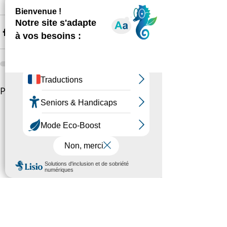
http://luttecontreladenutrition.fr
Posts récents
Voir tout