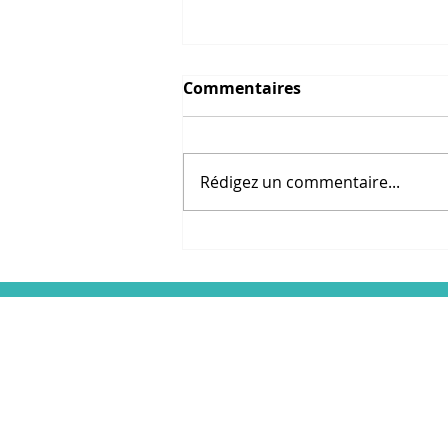
Commentaires
Rédigez un commentaire...
Revue de presse "Partir
en vacances malgré les
contraintes de la maladie