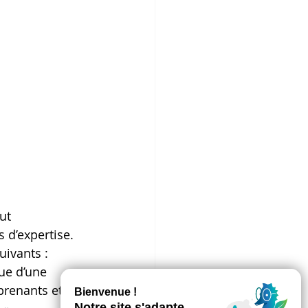
ut 
 d’expertise.
uivants : 
ue d’une 
prenants et 