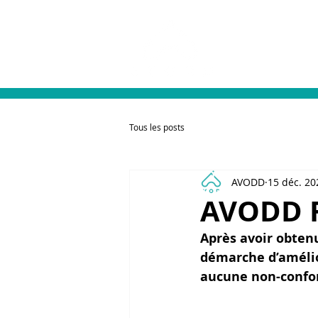
L'association
Tous les posts
AVODD
15 déc. 20
AVODD F
Après avoir obten
démarche d’amélior
aucune non-confo