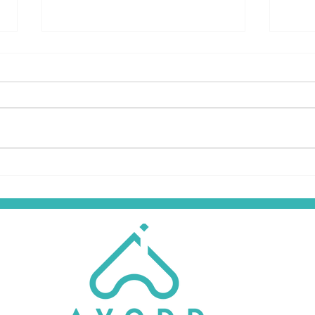
L'EDUCATION
L’AV
THÉRAPEUTIQUE A
cert
L'AVODD - LE PROGRAMME
men
POUR JUIN 2026
des 
exce
de c