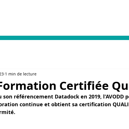
Votre prise en charge
Dialyse & Vacances
Format
23
1 min de lecture
ormation Certifiée Qu
u son référencement Datadock en 2019, l’AVODD po
ation continue et obtient sa certification QUALI
rmité.