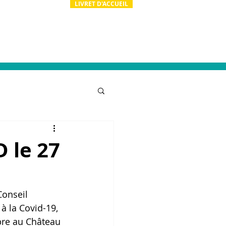
LIVRET D'ACCUEIL
ion
Actualités
Contact & RH
 le 27
onseil 
à la Covid-19, 
bre au Château 