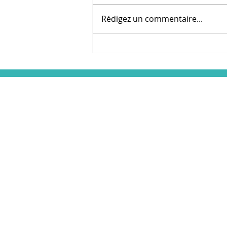
Rédigez un commentaire...
Revue de presse "Partir
en vacances malgré les
contraintes de la maladie
L'association
Votre prise en charge
Dialyse & Vacances
Formation