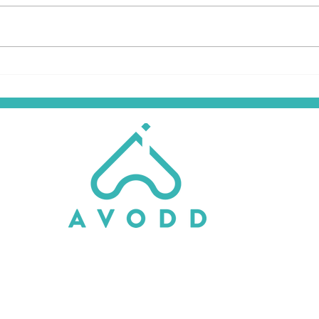
L'EDUCATION
L’AV
THÉRAPEUTIQUE A
cert
L'AVODD - LE PROGRAMME
men
POUR JUIN 2026
des 
exce
de c
HYÈRES
FRÉJUS
Siège de l'AVODD
240 avenue de Saint Lambert
Centre Jean Hamburger
83600 Fréjus
579 Boulevard du Maréchal Juin
Tél 04 94 40 22 95
83418 Hyères Cedex
Tél 04 94 12 83 83