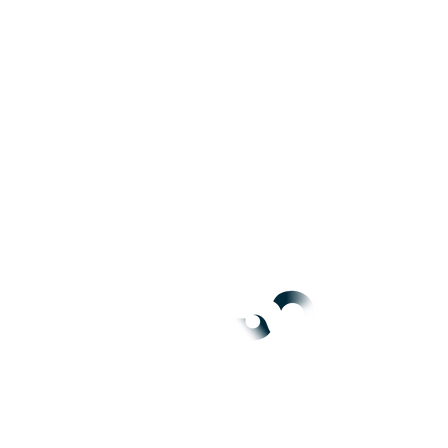
Actualités
Contact & RH
Mentions légales
CGU
POLITIQUE DE
CONFIDENTIALITÉ
POLITIQUE DE COOKIES
GESTION DE VOS
DROITS